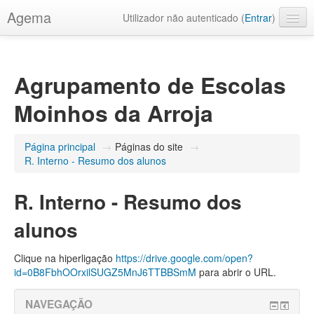
Agema
Utilizador não autenticado (
Entrar
)
Português - Portugal ‎(pt)‎
Agrupamento de Escolas
Moinhos da Arroja
Página principal
→
Páginas do site
→
R. Interno - Resumo dos alunos
R. Interno - Resumo dos
alunos
Clique na hiperligação
https://drive.google.com/open?
id=0B8FbhOOrxilSUGZ5MnJ6TTBBSmM
para abrir o URL.
NAVEGAÇÃO